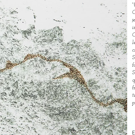
"
C
j
i
C
l
c
S
f
S
q
f
t
p
E