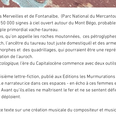
 des Merveilles et de Fontanalbe, (Parc National du Mercan
 50 000 signes à ciel ouvert autour du Mont Bégo, probable
uple primordial vache-taureau.
es, qu’on appelle les roches moutonnées, ces pétroglyphes
, l’ancêtre du taureau tout juste domestiqué) et des arme
morphes et des quadrillages, qui pourraient être une repré
ation de l'auroch.
cologique
, l'ère du Capitalocène commence avec deux outils,
roisième lettre-fiction, publié aux Editions les Murmuratio
.e narrateur.ice dans ces espaces - en écho à ces femmes 
Avant qu’ils.elles ne maîtrisent le fer et ne se sentent déf
 déploient.
ce texte sur une création musicale du compositeur et mus