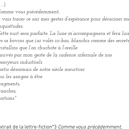
(
....)
omme vous précédemment,
e vais tracer ce soir mes gestes d’espérance pour déraciner m
nquiétudes.
ette nuit sera parfaite. La lune m’accompagnera et fera lui
es os bovins que j’ai volés ici-bas, blanchis comme des secret
ristallins que l’on chuchote à l’oreille.
auvés par mon geste de la cadence infernale de nos
ossoyeurs industriels.
ortis désormais de notre siècle meurtrier
ui les assigne à être
ragments,
ranches,
ortions."
xtrait de la lettre-fiction*3
Comme vous précédemment
,