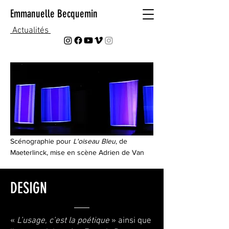
Emmanuelle Becquemin
Actualités
Scénographie pour
L'oiseau Bleu
, de
Maeterlinck, mise en scène Adrien de Van
DESIGN
«
L’usage, c’est la poétique
» ainsi que