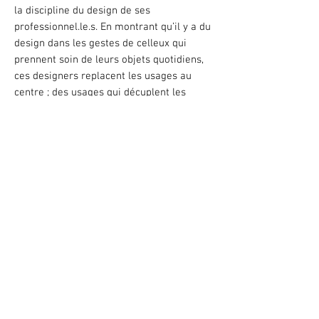
la discipline du design de ses
professionnel.le.s. En montrant qu’il y a du
design dans les gestes de celleux qui
prennent soin de leurs objets quotidiens,
ces designers replacent les usages au
centre ; des usages qui décuplent les
possibles des objets imaginés par celleux
qui les ont créés.
(…) Prendre le temps de performer les
usages des objets dessinés par d’autres,
c’est suspendre le temps de l’hyper-
productivité, et faire avec ce qui est déjà à
notre disposition, avant même de penser à
ajouter autre chose.
Et ce, non pas dans une volonté
uniquement écologique, mais également
dans une aspiration à maintenir de façon
active, voire pirate, les objets qui
conviennent toujours à nos quotidiens."