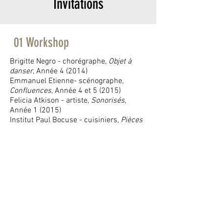
Invitations
01 Workshop
Brigitte Negro - chorégraphe,
Objet à
danser
, Année 4 (2014)
Emmanuel Etienne- scénographe,
Confluences
, Année 4 et 5 (2015)
Felicia Atkison - artiste,
Sonorisés
,
Année 1 (2015)
Institut Paul Bocuse - cuisiniers,
Pièces
montées
, Année 2, 3, 4 (2016)
Cloe Dugit Gros - artiste,
Fanzines
,
Année 1 (2016)
Marc Brétillot - designer,
Design
culinaire
, Année 2,3,4 (2017)
Charlotte Charbonnel - artiste,
Sculpter
le son
, Année 1 (2017)
Judith Seng - designer,
Circus of Things
,
Années 2, 3, 4 (2018)
Simon Nicaise - artiste, Année 1 (2018)